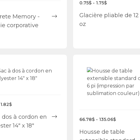
0.75$ - 1.75$
Glacière pliable de 12
rete Memory -
oz
ie corporative
 1.82$
 dos à cordon en
66.78$ - 135.06$
ster 14" x 18"
Housse de table