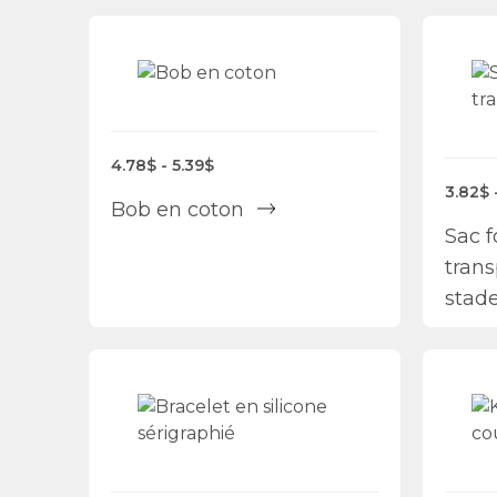
4.78$ - 5.39$
3.82$ 
Bob en coton
Sac f
tran
stad