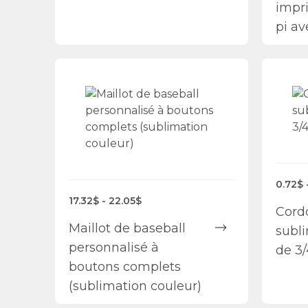
impri
pi av
0.72$ 
17.32$ - 22.05$
Cord
Maillot de baseball
subl
personnalisé à
de 3/
boutons complets
(sublimation couleur)