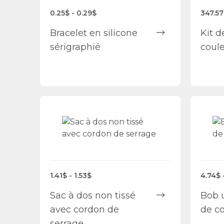
0.25$ - 0.29$
347.57
Bracelet en silicone
Kit d
sérigraphié
coule
1.41$ - 1.53$
4.74$ 
Sac à dos non tissé
Bob 
avec cordon de
de c
serrage