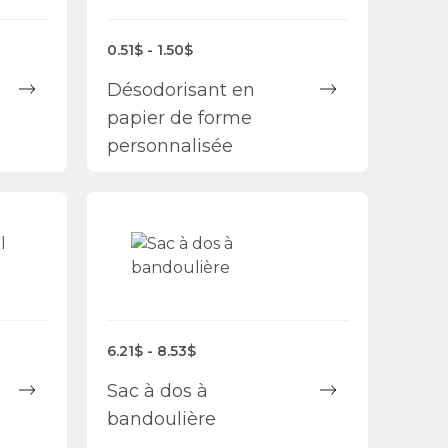
0.51$ - 1.50$
Désodorisant en
papier de forme
personnalisée
6.21$ - 8.53$
Sac à dos à
bandoulière