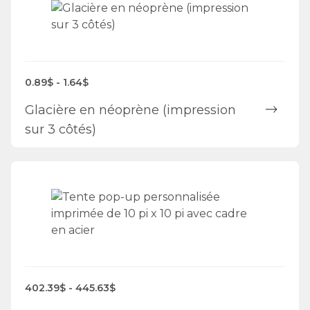
0.89$ - 1.64$
Glacière en néoprène (impression
sur 3 côtés)
402.39$ - 445.63$