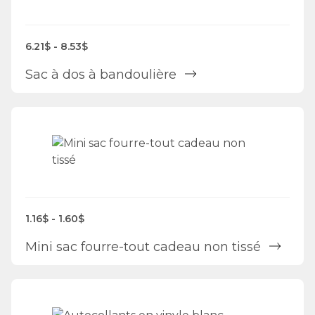
6.21$ - 8.53$
Sac à dos à bandoulière
1.16$ - 1.60$
Mini sac fourre-tout cadeau non tissé