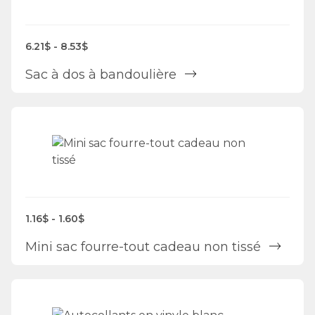
6.21$ - 8.53$
Sac à dos à bandoulière
1.16$ - 1.60$
Mini sac fourre-tout cadeau non tissé