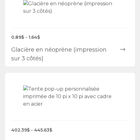
0.89$ - 1.64$
Glacière en néoprène (impression
sur 3 côtés)
402.39$ - 445.63$