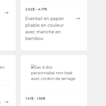
2.02$ - 4.17$
Éventail en papier
pliable en couleur
avec manche en
bambou
1.41$ - 1.50$
n