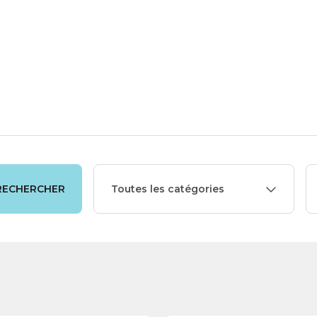
orts
Cuisine
Soin
Fourni
personnel
bur
RECHERCHER
Toutes les catégories