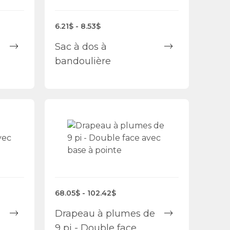
6.21$ - 8.53$
Sac à dos à
bandoulière
68.05$ - 102.42$
Drapeau à plumes de
9 pi - Double face