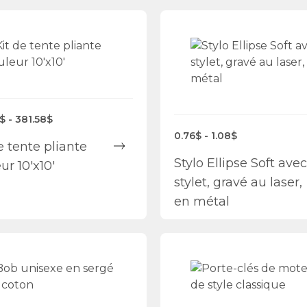
$ - 381.58$
0.76$ - 1.08$
e tente pliante
Stylo Ellipse Soft avec
ur 10'x10'
stylet, gravé au laser,
en métal