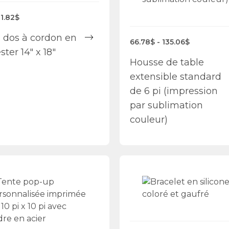
 1.82$
 dos à cordon en
66.78$ - 135.06$
ster 14" x 18"
Housse de table
extensible standard
de 6 pi (impression
par sublimation
couleur)