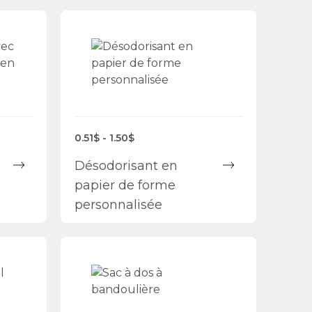
0.51$ - 1.50$
Désodorisant en
papier de forme
personnalisée