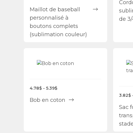
Cord
Maillot de baseball
subl
personnalisé à
de 3/
boutons complets
(sublimation couleur)
4.78$ - 5.39$
3.82$ 
Bob en coton
Sac f
tran
stad