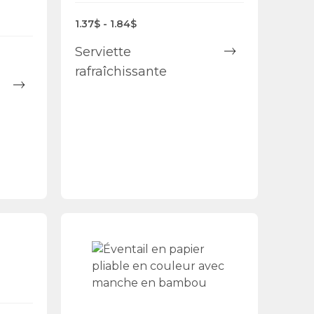
1.37$ - 1.84$
Serviette
rafraîchissante