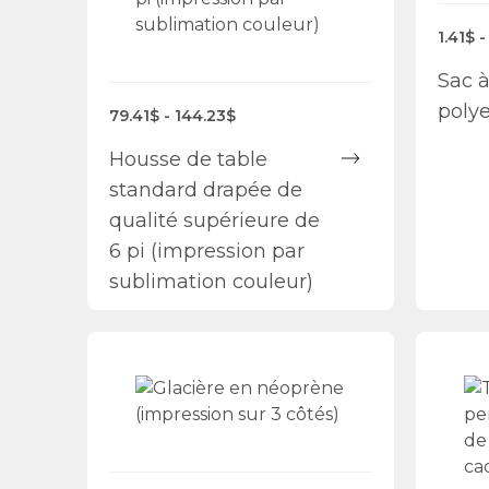
1.41$ -
Sac à
polye
79.41$ - 144.23$
Housse de table
standard drapée de
qualité supérieure de
6 pi (impression par
sublimation couleur)