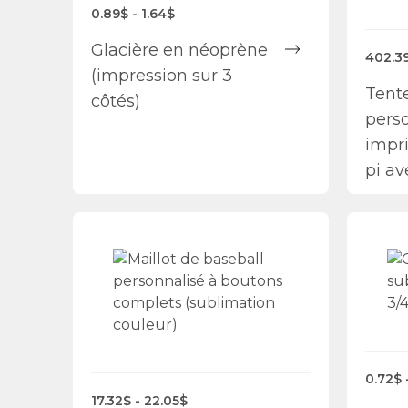
0.89$ - 1.64$
Glacière en néoprène
402.39
(impression sur 3
Tent
côtés)
pers
impri
pi av
0.72$ 
17.32$ - 22.05$