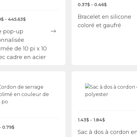
0.37$ - 0.46$
Bracelet en silicone
$ - 445.63$
coloré et gaufré
e pop-up
onnalisée
mée de 10 pi x 10
ec cadre en acier
1.43$ - 1.84$
- 0.79$
Sac à dos à cordon e