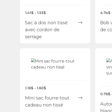
1.41$ - 1.53$
4.74$ 
Sac à dos non tissé
Bob 
avec cordon de
de c
serrage
1.16$ - 1.60$
0.76$ 
Mini sac fourre-tout
Autoc
cadeau non tissé
blan