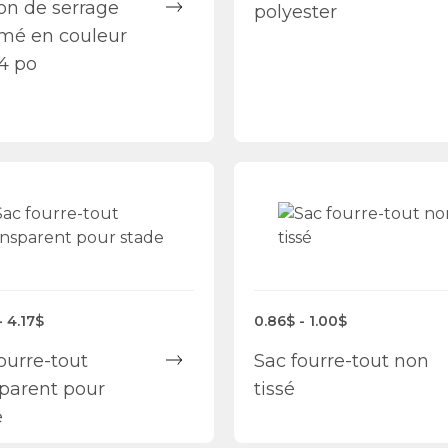
on de serrage
polyester
imé en couleur
4 po
- 4.17$
0.86$ - 1.00$
ourre-tout
Sac fourre-tout non
sparent pour
tissé
e