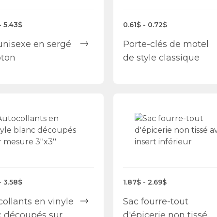
- 5.43$
0.61$ - 0.72$
unisexe en sergé
Porte-clés de motel
oton
de style classique
- 3.58$
1.87$ - 2.69$
ollants en vinyle
Sac fourre-tout
c découpés sur
d'épicerie non tissé